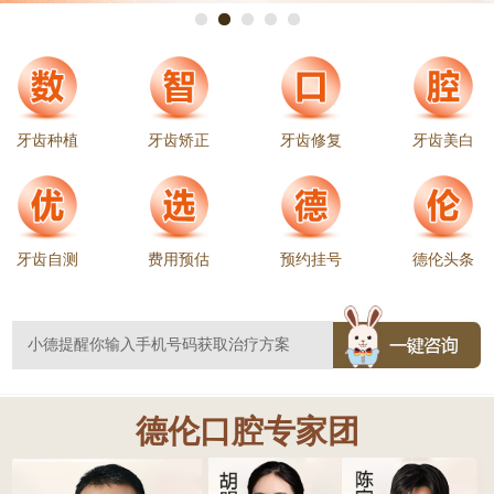
牙齿种植
牙齿矫正
牙齿修复
牙齿美白
牙齿自测
费用预估
预约挂号
德伦头条
德伦口腔专家团