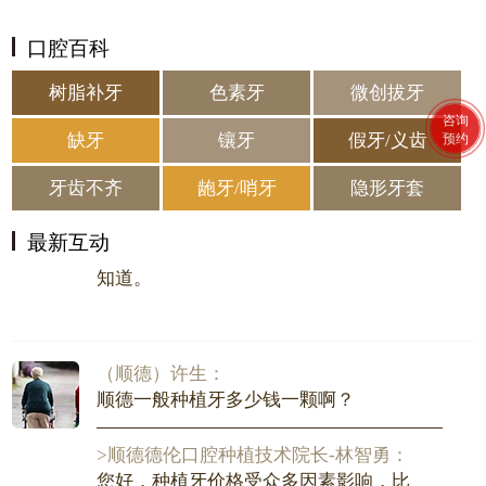
口腔百科
树脂补牙
色素牙
微创拔牙
咨询
缺牙
镶牙
假牙/义齿
预约
牙齿不齐
龅牙/哨牙
隐形牙套
最新互动
（龙江）炯炯张亮亮：
30岁的年纪还能做隐形矫正吗？
顺德德伦口腔正畸主任-黄景祥：
可以做矫正，牙齿矫正几乎没有年龄限
制，只要您的牙齿条件适合就好。但能不
能做隐形矫正，需要正畸医生做检查才能
知道。