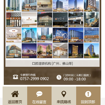
龅牙、咬合错误等是需要通过拨牙进行矫
正。拔牙是为了给牙齿矫正过程中，牙齿
的移动留出足够的空间。
（容桂）余颖玉：
四环素牙怎么办，可以美白吗？
>顺德德伦口腔全科医生-王志华：
你好，四环素牙可以通过瓷贴面美白，瓷
贴面不需要磨切牙齿的舌侧部分，有效保
护了对颌牙，舌头接触到依然是自己的天
然牙齿，触觉自然、舒适，毫无异物感，
能达到长久美白效果。
（顺德）杨生：
27岁还可以矫正牙齿吗？