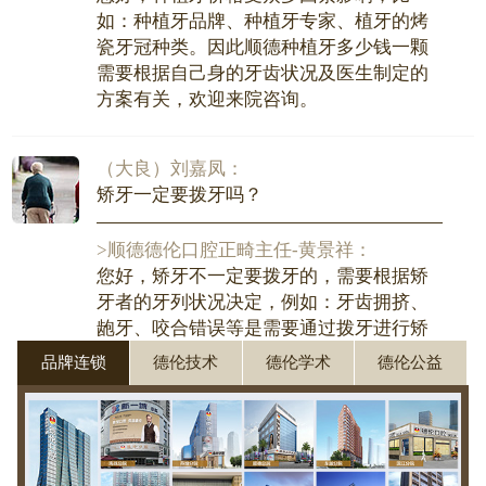
（顺德）许生：
顺德一般种植牙多少钱一颗啊？
>顺德德伦口腔种植技术院长-林智勇：
您好，种植牙价格受众多因素影响，比
如：种植牙品牌、种植牙专家、植牙的烤
瓷牙冠种类。因此顺德种植牙多少钱一颗
需要根据自己身的牙齿状况及医生制定的
方案有关，欢迎来院咨询。
（大良）刘嘉凤：
品牌连锁
德伦技术
德伦学术
德伦公益
矫牙一定要拨牙吗？
>顺德德伦口腔正畸主任-黄景祥：
您好，矫牙不一定要拨牙的，需要根据矫
牙者的牙列状况决定，例如：牙齿拥挤、