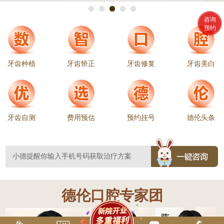
咨询
预约
牙齿种植
牙齿矫正
牙齿修复
牙齿美白
牙齿自测
费用预估
预约挂号
德伦头条
德伦口腔专家团