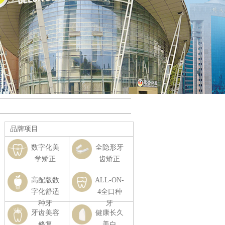
品牌项目
数字化美
全隐形牙
学矫正
齿矫正
高配版数
ALL-ON-
字化舒适
4全口种
种牙
牙
牙齿美容
健康长久
修复
美白