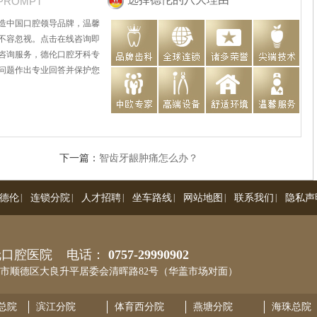
PROMPT
造中国口腔领导品牌，温馨
不容忽视。点击在线咨询即
咨询服务，德伦口腔牙科专
问题作出专业回答并保护您
下一篇：
智齿牙龈肿痛怎么办？
德伦
|
连锁分院
|
人才招聘
|
坐车路线
|
网站地图
|
联系我们
|
隐私声
伦口腔医院 电话：
0757-29990902
市顺德区大良升平居委会清晖路82号（华盖市场对面）
总院
滨江分院
体育西分院
燕塘分院
海珠总院