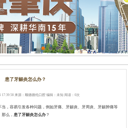
1
2
3
4
5
6
7
患了牙龈炎怎么办？
 17:39:58 来源：
顺德德伦口腔
编辑：未知 阅读：
0
次
当，容易引发各种问题，例如牙痛、牙龈炎、牙周炎、牙龈肿痛等
，那么，
患了牙龈炎怎么办
？