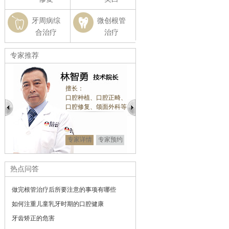
牙周病综
微创根管
合治疗
治疗
专家推荐
擅长：
擅长：
口腔种植、口腔正畸、
牙齿正畸、前牙美
口腔修复、颌面外科等
复
显微镜微创修复
专家详情
专家预约
专家详情
专家
热点问答
做完根管治疗后所要注意的事项有哪些
如何注重儿童乳牙时期的口腔健康
牙齿矫正的危害