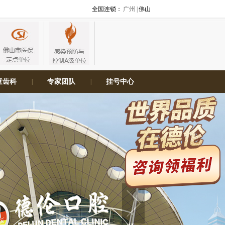
全国连锁：
广州 |
佛山
童齿科
|
专家团队
|
挂号中心