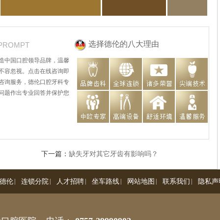
选择德伦的八大理由
PROMPT
造中国口腔领导品牌，温馨
不容忽视。点击在线咨询即
咨询服务，德伦口腔牙科专
问题作出专业回答并保护您
下一篇：
缺失牙对其它牙齿有影响吗？
德伦
|
连锁分院
|
人才招聘
|
坐车路线
|
网站地图
|
联系我们
|
隐私声