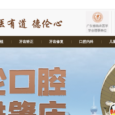
植
|
牙齿矫正
|
牙齿修复
|
口腔内科
|
儿