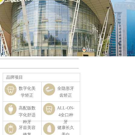
品牌项目
数字化美
全隐形牙
学矫正
齿矫正
高配版数
ALL-ON-
字化舒适
4全口种
种牙
牙
牙齿美容
健康长久
修复
美白