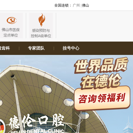
全国连锁：
广州 |
佛山
童齿科
|
专家团队
|
挂号中心