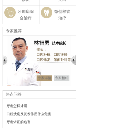
牙周病综
微创根管
合治疗
治疗
专家推荐
擅长：
擅长：
口腔种植、口腔正畸、
牙齿正畸、前牙美
口腔修复、颌面外科等
复
显微镜微创修复
专家详情
专家预约
专家详情
专家
热点问答
牙齿怎样才看
口腔溃疡反复发作用什么危害
牙齿矫正的危害