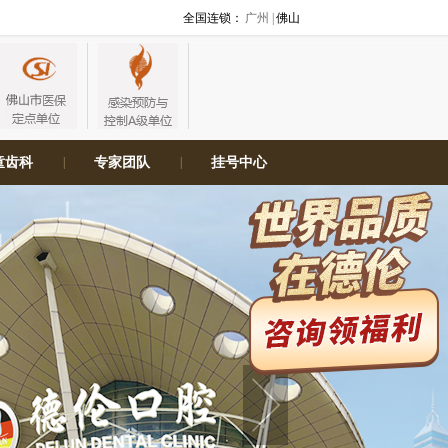
全国连锁：
广州 |
佛山
童齿科
|
专家团队
|
挂号中心