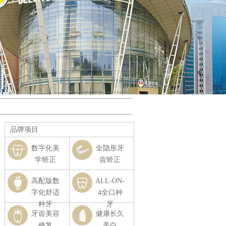
品牌项目
数字化美
全隐形牙
学矫正
齿矫正
高配版数
ALL-ON-
字化舒适
4全口种
种牙
牙
牙齿美容
健康长久
修复
美白