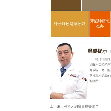
牙龈肿痛怎
种牙好还是镶牙好
么办
温馨提示
德伦口腔打
提醒您口腔问题
可获得一对一的
家将对您提出的
的隐私！
上一遍：
种植牙到底贵在哪里？