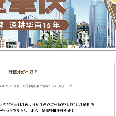
1
2
3
4
5
6
7
种植牙好不好？
 18:25:28 来源：
顺德德伦口腔
编辑：未知 阅读：
0
次
人类的第三副牙齿，种植牙是通过种植材料埋植到牙槽骨内
的一种缺牙修复方法。那么，
到底种植牙好不好？