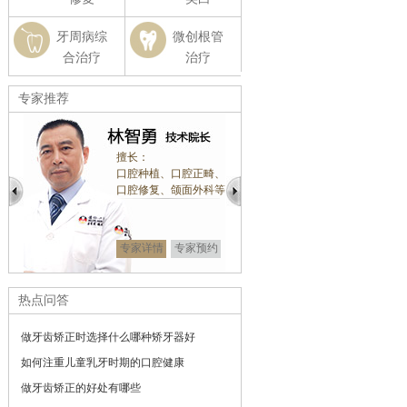
牙周病综
微创根管
合治疗
治疗
专家推荐
擅长：
擅长：
、口腔正畸、
牙齿正畸、前牙美学修
口腔种植
、颌面外科等
复
口腔修复
显微镜微创修复
情
专家预约
专家详情
专家详情
专家咨询
热点问答
做牙齿矫正时选择什么哪种矫牙器好
如何注重儿童乳牙时期的口腔健康
做牙齿矫正的好处有哪些