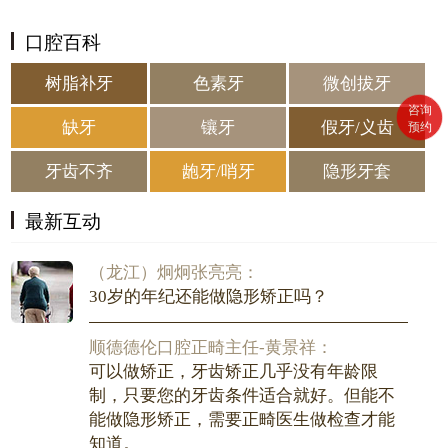
(容桂）奥迪国际：
青少年牙齿矫正的方法有哪些？
口腔百科
树脂补牙
色素牙
微创拔牙
顺德德伦口腔正畸主任-黄景祥：
咨询
孩子矫正的方式跟成人的是一样的，有隐
缺牙
镶牙
假牙/义齿
预约
形矫正，半隐形矫正，还有传统的钢丝矫
正。具体适用哪种，需要正畸专家的全面
牙齿不齐
龅牙/哨牙
隐形牙套
检查，然后制定矫正方案供您参考。
最新互动
（龙江）炯炯张亮亮：
30岁的年纪还能做隐形矫正吗？
顺德德伦口腔正畸主任-黄景祥：
可以做矫正，牙齿矫正几乎没有年龄限
制，只要您的牙齿条件适合就好。但能不
能做隐形矫正，需要正畸医生做检查才能
知道。