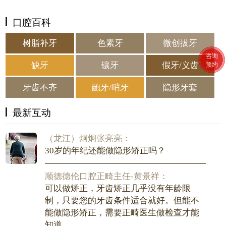
(容桂）奥迪国际：
青少年牙齿矫正的方法有哪些？
口腔百科
树脂补牙
色素牙
微创拔牙
顺德德伦口腔正畸主任-黄景祥：
咨询
孩子矫正的方式跟成人的是一样的，有隐
缺牙
镶牙
假牙/义齿
预约
形矫正，半隐形矫正，还有传统的钢丝矫
正。具体适用哪种，需要正畸专家的全面
牙齿不齐
龅牙/哨牙
隐形牙套
检查，然后制定矫正方案供您参考。
最新互动
（龙江）炯炯张亮亮：
30岁的年纪还能做隐形矫正吗？
顺德德伦口腔正畸主任-黄景祥：
可以做矫正，牙齿矫正几乎没有年龄限
制，只要您的牙齿条件适合就好。但能不
能做隐形矫正，需要正畸医生做检查才能
知道。