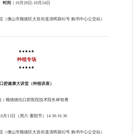
时间：
10月20日-10月24日
院（佛山市顺德区大良街道清晖路82号 购书中心公交站）
……………………………………………………………………
★●★●★
种植专场
★●★●★
口腔健康大讲堂（种植讲座）
生：
顺德德伦口腔医院技术院长林智勇
10月13日（周六·重阳节）14:30-16:30
院（佛山市顺德区大良街道清晖路82号 购书中心公交站）