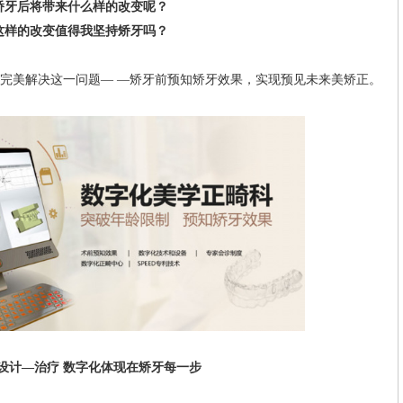
矫牙后将带来什么样的改变呢？
这样的改变值得我坚持矫牙吗？
完美解决这一问题— —矫牙前预知矫牙效果，实现预见未来美矫正。
擅长：
口腔种植、口腔
口腔修复、颌面
专家详情
专家
设计—治疗 数字化体现在矫牙每一步