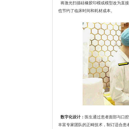
将激光扫描硅橡胶印模或模型改为直接
也节约了临床时间和耗材成本。
数字化设计：
医生通过患者面部与口腔
丰富专家团队的正畸技术，制订适合患