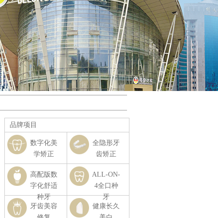
品牌项目
数字化美
全隐形牙
学矫正
齿矫正
高配版数
ALL-ON-
字化舒适
4全口种
种牙
牙
牙齿美容
健康长久
修复
美白