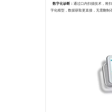
数字化诊断：
通过口内扫描技术，将扫
字化模型，数据获取更直接，无需翻制