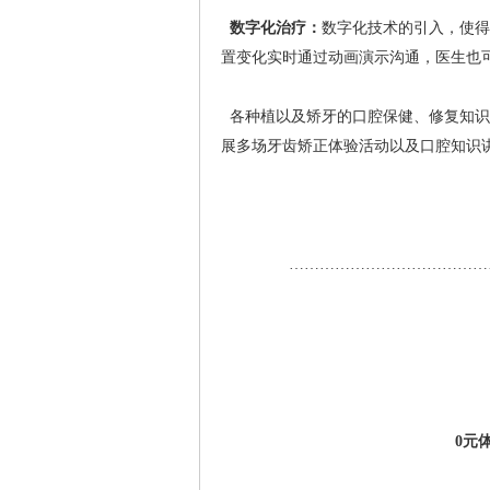
数字化治疗：
数字化技术的引入，使得
置变化实时通过动画演示沟通，医生也
各种植以及矫牙的口腔保健、修复知识
展多场牙齿矫正体验活动以及口腔知识
…………………………………
0元