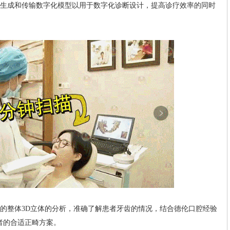
生成和传输数字化模型以用于数字化诊断设计，提高诊疗效率的同时
的整体3D立体的分析，准确了解患者牙齿的情况，结合德伦口腔经验
者的合适正畸方案。