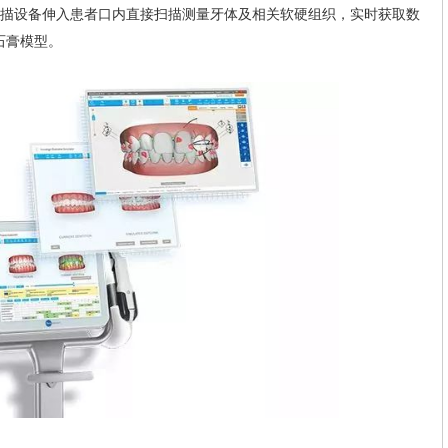
描设备伸入患者口内直接扫描测量牙体及相关软硬组织，实时获取数
石膏模型。