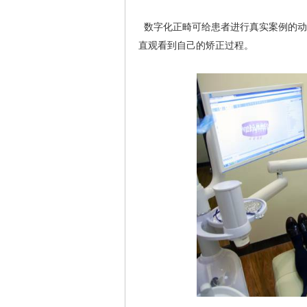
数字化正畸可给患者进行真实案例的动
直观看到自己的矫正过程。