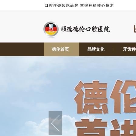
口腔连锁领跑品牌 掌握种植核心技术
德伦首页
|
品牌文化
|
牙齿种