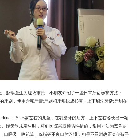
，赵琪医生为现场市民、小朋友介绍了一些日常牙齿养护方法：
牙刷，使用含氟牙膏;牙刷和牙龈线成45度，上下刷洗牙缝;牙刷在
。
rdquo;：5～6岁左右的儿童，在乳磨牙的后方，上下左右各长出一颗
出、龋齿尚未发生时，可到医院采取预防性措施，常用方法为窝沟封
唇、口呼吸、咬铅笔、吮指等不良口腔习惯，如果不及时改正会使孩子