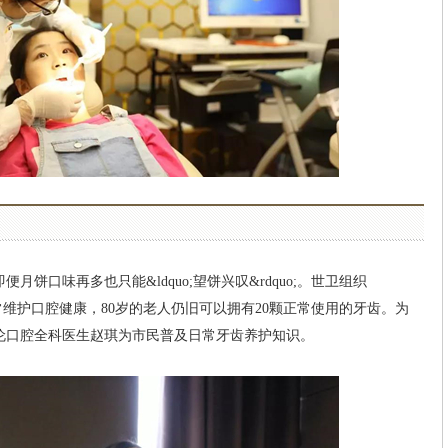
口味再多也只能&ldquo;望饼兴叹&rdquo;。世卫组织
明：只要正常维护口腔健康，80岁的老人仍旧可以拥有20颗正常使用的牙齿。为
伦口腔全科医生赵琪为市民普及日常牙齿养护知识。