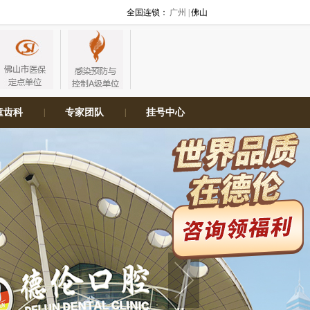
全国连锁：
广州 |
佛山
童齿科
|
专家团队
|
挂号中心