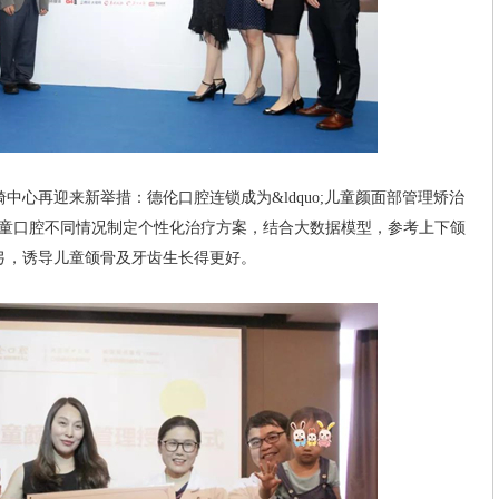
再迎来新举措：德伦口腔连锁成为&ldquo;儿童颜面部管理矫治
每个儿童口腔不同情况制定个性化治疗方案，结合大数据模型，参考上下颌
弓，诱导儿童颌骨及牙齿生长得更好。