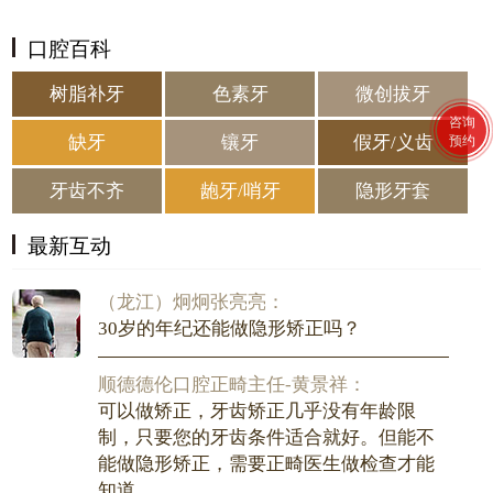
(容桂）奥迪国际：
青少年牙齿矫正的方法有哪些？
口腔百科
树脂补牙
色素牙
微创拔牙
顺德德伦口腔正畸主任-黄景祥：
咨询
孩子矫正的方式跟成人的是一样的，有隐
缺牙
镶牙
假牙/义齿
预约
形矫正，半隐形矫正，还有传统的钢丝矫
正。具体适用哪种，需要正畸专家的全面
牙齿不齐
龅牙/哨牙
隐形牙套
检查，然后制定矫正方案供您参考。
最新互动
（龙江）炯炯张亮亮：
30岁的年纪还能做隐形矫正吗？
顺德德伦口腔正畸主任-黄景祥：
可以做矫正，牙齿矫正几乎没有年龄限
制，只要您的牙齿条件适合就好。但能不
能做隐形矫正，需要正畸医生做检查才能
知道。