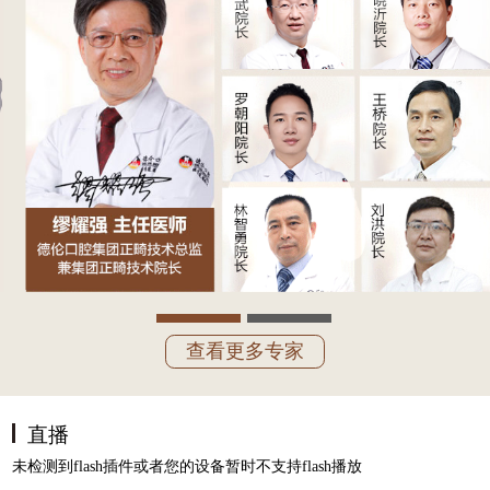
>顺德德伦口腔全科医生-王志华：
有可能是牙结石。牙结石不仅有黄色的，
还有黑色，刷牙是刷不到的，需要洗牙来
清洁。牙缝间、牙龈处的牙石更加危害牙
龈健康，您最好能这两天就去医院洗牙。
(大良)修理厂小猪：
治疗牙周病需要多久？
>顺德德伦口腔全科医生-王志华：
牙周病的治疗时间取决于您的病情程度，
查看更多专家
程度较轻，两个星期左右就可以痊愈，较
重的话，可能需要一个疗程，也就是一个
月，且后期还要特别注意治疗后保持，预
直播
防牙周病复发。
未检测到flash插件或者您的设备暂时不支持flash播放