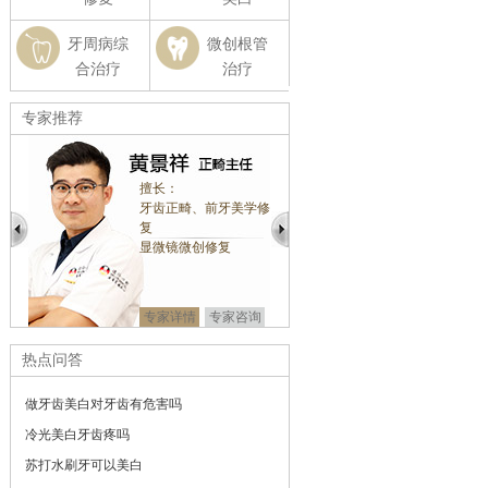
牙周病综
微创根管
合治疗
治疗
专家推荐
擅长：
擅长：
正畸、
牙齿正畸、前牙美学修
口腔种植、口腔正
外科等
复
口腔修复、颌面外
显微镜微创修复
预约
专家详情
专家
专家详情
专家咨询
热点问答
做牙齿美白对牙齿有危害吗
冷光美白牙齿疼吗
苏打水刷牙可以美白