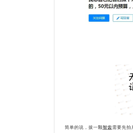
简单的说，
拔一颗
智齿
需要
先拍