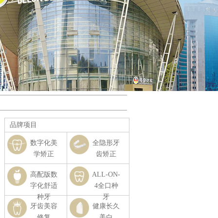
品牌项目
数字化美
全隐形牙
学矫正
齿矫正
高配版数
ALL-ON-
字化舒适
4全口种
种牙
牙
牙齿美容
健康长久
修复
美白