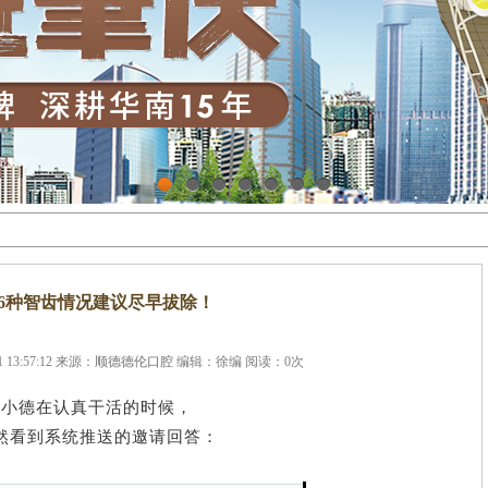
1
2
3
4
5
6
7
6种智齿情况建议尽早拔除！
 13:57:12 来源：
顺德德伦口腔
编辑：徐编 阅读：
0
次
小德在认真干活的时候，
然看到系统推送的邀请回答：