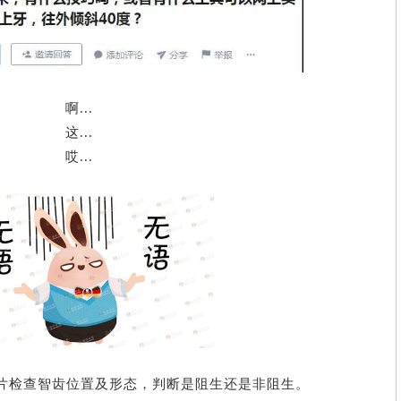
啊...
这...
哎...
片检查智齿位置及形态，
判断是阻生还是非阻生。