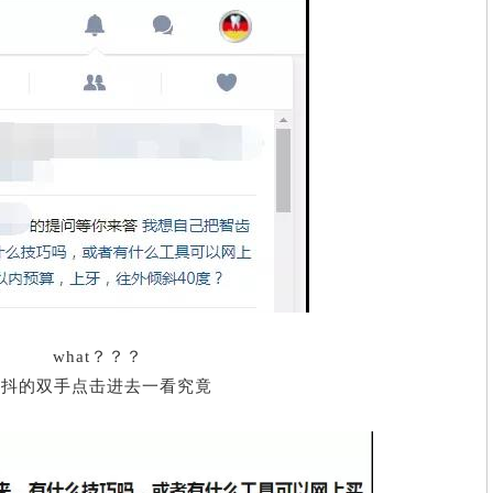
擅长：
口腔种植、口腔
口腔修复、颌面
专家详情
专家
what？？？
颤抖的双手点击进去一看究竟