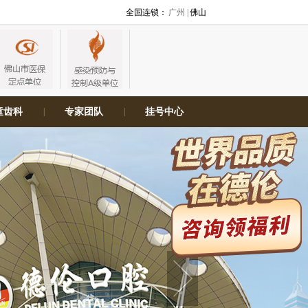
全国连锁：
广州 |
佛山
童齿科
|
专家团队
|
挂号中心