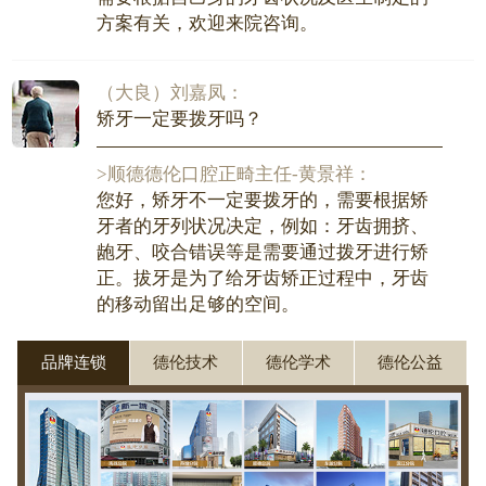
方案有关，欢迎来院咨询。
（大良）刘嘉凤：
矫牙一定要拨牙吗？
>顺德德伦口腔正畸主任-黄景祥：
您好，矫牙不一定要拨牙的，需要根据矫
牙者的牙列状况决定，例如：牙齿拥挤、
龅牙、咬合错误等是需要通过拨牙进行矫
正。拔牙是为了给牙齿矫正过程中，牙齿
的移动留出足够的空间。
品牌连锁
德伦技术
德伦学术
德伦公益
（容桂）余颖玉：
四环素牙怎么办，可以美白吗？
>顺德德伦口腔全科医生-王志华：
你好，四环素牙可以通过瓷贴面美白，瓷