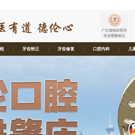
植
|
牙齿矫正
|
牙齿修复
|
口腔内科
|
儿