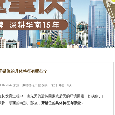
1
2
3
4
5
6
7
牙错位的具体特征有哪些？
 16:50:42 来源：
顺德德伦口腔
编辑：未知 阅读：
0
次
长发育过程中，由先天的遗传因素或后天的环境因素，如疾病、口
颌骨、颅面的畸形。那么，
牙错位的具体特征有哪些
？