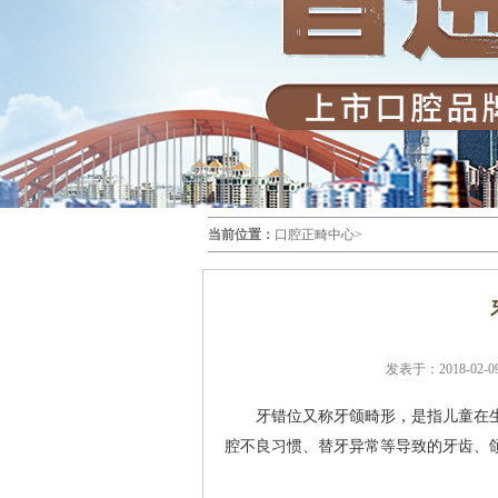
当前位置：
口腔正畸中心
>
发表于：2018-02-09
牙错位又称牙颌畸形，是指儿童在生
腔不良习惯、替牙异常等导致的牙齿、