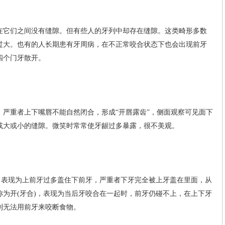
它们之间没有缝隙。但有些人的牙列中却存在缝隙。这类畸形多数
过大。也有的人长期患有牙周病，在不正常咬合状态下也会出现前牙
四个门牙散开。
重者上下嘴唇不能自然闭合，形成“开唇露齿”，侧面观察可见面下
或大或小的缝隙。微笑时常常使牙龈过多暴露，很不美观。
表现为上前牙过多盖住下前牙，严重者下牙完全被上牙盖在里面，从
为开(牙合)，表现为当后牙咬合在一起时，前牙仍碰不上，在上下牙
到无法用前牙来咬断食物。