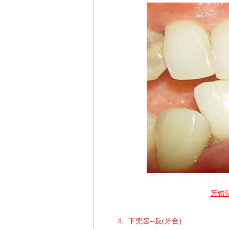
牙错
4、下兜齿--反(牙合)