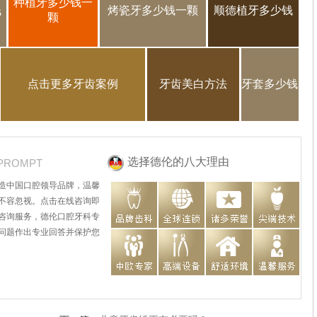
种植牙多少钱一
钱
烤瓷牙多少钱一颗
顺德植牙多少钱
颗
点击更多牙齿案例
牙齿美白方法
牙套多少钱
选择德伦的八大理由
PROMPT
造中国口腔领导品牌，温馨
不容忽视。点击在线咨询即
咨询服务，德伦口腔牙科专
问题作出专业回答并保护您