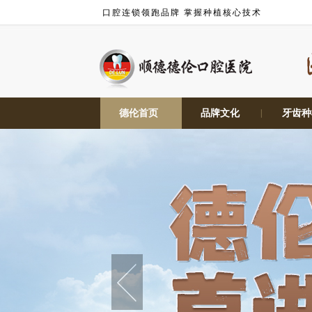
口腔连锁领跑品牌 掌握种植核心技术
德伦首页
|
品牌文化
|
牙齿种