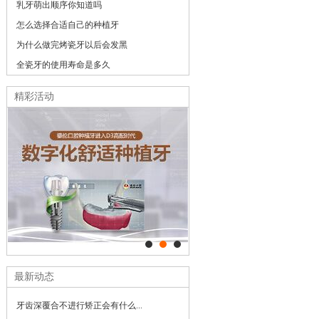
乳牙萌出顺序你知道吗
怎么选择合适自己的种植牙
为什么做完烤瓷牙以后会发黑
全瓷牙的使用寿命是多久
精彩活动
最新动态
牙齿深覆合不进行矫正会有什么...