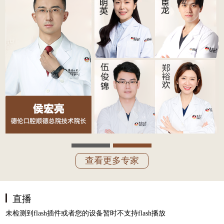
>顺德德伦口腔全科医生-王志华：
有可能是牙结石。牙结石不仅有黄色的，
还有黑色，刷牙是刷不到的，需要洗牙来
清洁。牙缝间、牙龈处的牙石更加危害牙
龈健康，您最好能这两天就去医院洗牙。
(大良)修理厂小猪：
治疗牙周病需要多久？
>顺德德伦口腔全科医生-王志华：
牙周病的治疗时间取决于您的病情程度，
查看更多专家
程度较轻，两个星期左右就可以痊愈，较
重的话，可能需要一个疗程，也就是一个
月，且后期还要特别注意治疗后保持，预
直播
防牙周病复发。
未检测到flash插件或者您的设备暂时不支持flash播放