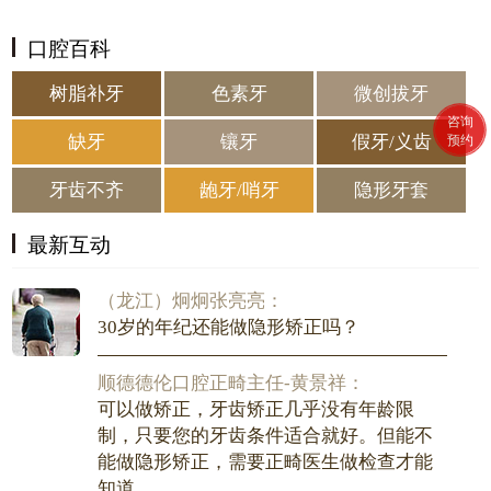
(容桂）奥迪国际：
青少年牙齿矫正的方法有哪些？
口腔百科
树脂补牙
色素牙
微创拔牙
顺德德伦口腔正畸主任-黄景祥：
咨询
孩子矫正的方式跟成人的是一样的，有隐
缺牙
镶牙
假牙/义齿
预约
形矫正，半隐形矫正，还有传统的钢丝矫
正。具体适用哪种，需要正畸专家的全面
牙齿不齐
龅牙/哨牙
隐形牙套
检查，然后制定矫正方案供您参考。
最新互动
（龙江）炯炯张亮亮：
30岁的年纪还能做隐形矫正吗？
顺德德伦口腔正畸主任-黄景祥：
可以做矫正，牙齿矫正几乎没有年龄限
制，只要您的牙齿条件适合就好。但能不
能做隐形矫正，需要正畸医生做检查才能
知道。