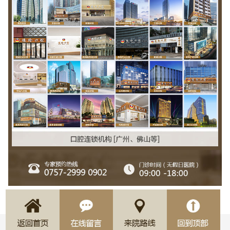
牙者的牙列状况决定，例如：牙齿拥挤、
龅牙、咬合错误等是需要通过拨牙进行矫
正。拔牙是为了给牙齿矫正过程中，牙齿
的移动留出足够的空间。