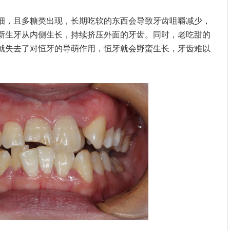
细，且多糖类出现，长期吃软的东西会导致牙齿咀嚼减少，
新生牙从内侧生长，持续挤压外面的牙齿。同时，老吃甜的
就失去了对恒牙的导萌作用，恒牙就会野蛮生长，牙齿难以