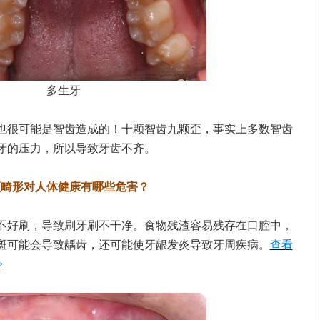
多生牙
也很可能是智齿造成的！十颗智齿九颗歪，事实上多数智齿
牙的压力，所以导致牙齿不齐。
颌畸形对人体健康有哪些危害？
不好刷，导致刷牙刷不干净。食物残渣容易残存在口腔中，
斑可能会导致龋齿，还可能使牙龈发炎导致牙周疾病。
查看
>