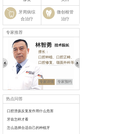
牙周病综
微创根管
合治疗
治疗
专家推荐
擅长：
擅长：
正畸、
牙齿正畸、前牙美学修
口腔种植、口腔正
外科等
复
口腔修复、颌面外
显微镜微创修复
预约
专家详情
专家
专家详情
专家咨询
热点问答
口腔溃疡反复发作用什么危害
牙齿怎样才看
怎么选择合适自己的种植牙