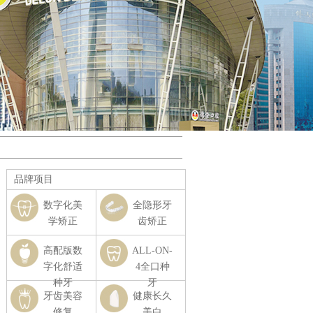
品牌项目
数字化美
全隐形牙
学矫正
齿矫正
高配版数
ALL-ON-
字化舒适
4全口种
种牙
牙
牙齿美容
健康长久
修复
美白