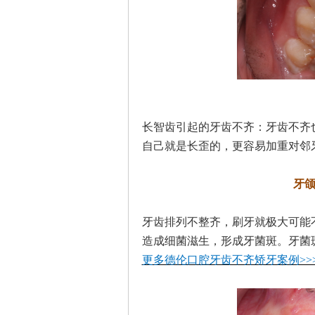
长智齿引起的牙齿不齐：牙齿不齐
自己就是长歪的，更容易加重对邻
牙
牙齿排列不整齐，刷牙就极大可能
造成细菌滋生，形成牙菌斑。牙菌
更多德伦口腔牙齿不齐矫牙案例>>