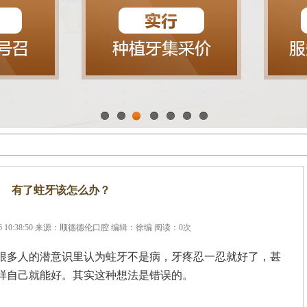
1
2
3
4
5
6
7
有了蛀牙该怎么办？
 10:38:50 来源：
顺德德伦口腔
编辑：徐编 阅读：
0
次
很多人的潜意识里认为蛀牙不是病，牙疼忍一忍就好了，甚
样自己就能好。其实这种想法是错误的。