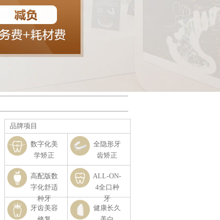
品牌项目
数字化美
全隐形牙
学矫正
齿矫正
高配版数
ALL-ON-
字化舒适
4全口种
种牙
牙
牙齿美容
健康长久
修复
美白