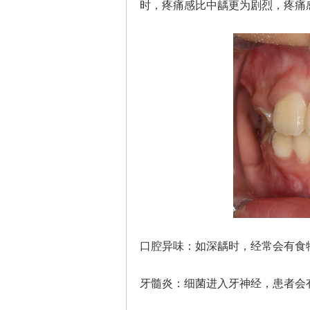
时，疼痛感比中龋更为剧烈，疼痛
口腔异味：如深龋时，经常会有食
牙髓炎：细菌进入牙神经，患者会