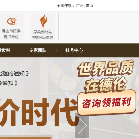
全国连锁：
广州 |
佛山
童齿科
|
专家团队
|
挂号中心