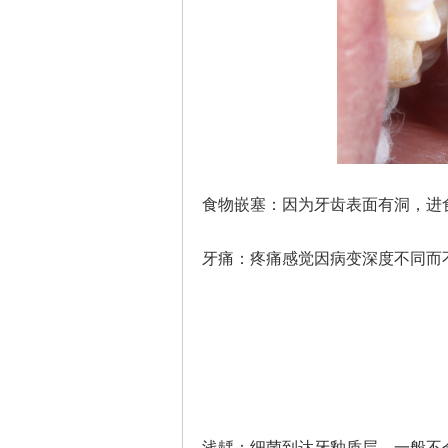
食物嵌塞：因为牙齿表面有洞，进
牙痛：疼痛感觉因病变深度不同而
浅龋：细菌到达牙釉质层，一般不