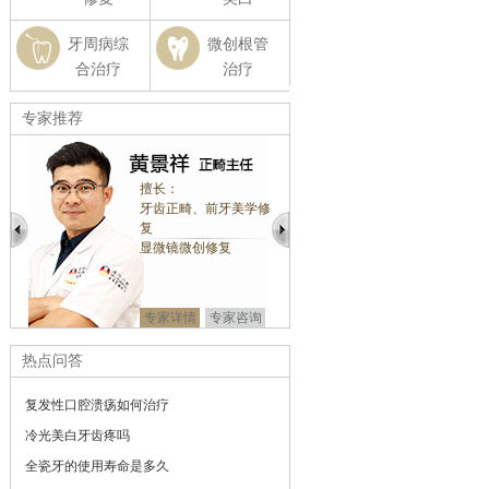
牙周病综
微创根管
合治疗
治疗
专家推荐
擅长：
擅长：
正畸、
牙齿正畸、前牙美学修
口腔种植、口腔正
外科等
复
口腔修复、颌面外
显微镜微创修复
预约
专家详情
专家
专家详情
专家咨询
热点问答
复发性口腔溃疡如何治疗
冷光美白牙齿疼吗
全瓷牙的使用寿命是多久