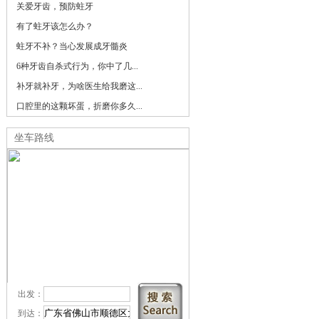
关爱牙齿，预防蛀牙
有了蛀牙该怎么办？
蛀牙不补？当心发展成牙髓炎
6种牙齿自杀式行为，你中了几...
补牙就补牙，为啥医生给我磨这...
口腔里的这颗坏蛋，折磨你多久...
坐车路线
出发：
到达：