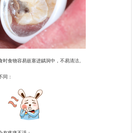
食时食物容易嵌塞进龋洞中，不易清洁。
不同：
会有疼痛不适；